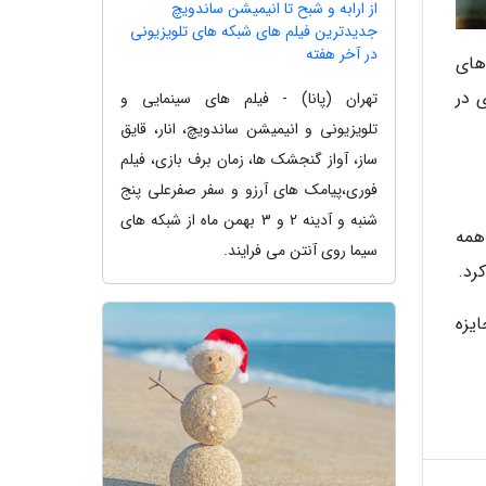
از ارابه و شبح تا انیمیشن ساندویچ
جدیدترین فیلم های شبکه های تلویزیونی
در آخر هفته
له های
ی در
تهران (پانا) - فیلم های سینمایی و
تلویزیونی و انیمیشن ساندویچ، انار، قایق
ساز، آواز گنجشک ها، زمان برف بازی، فیلم
فوری،پیامک های آرزو و سفر صفرعلی پنج
شنبه و آدینه 2 و 3 بهمن ماه از شبکه های
همه
سیما روی آنتن می فرایند.
رد.
یزه