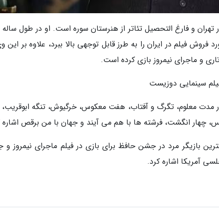
گاران | محمد جواد عزتی، متولد 20 دی 1360 در تهران و فارغ التحصیل تئاتر از هنرستان سوره است. او در طول سا
رد فروش فیلم در ایران را به طرز قابل توجهی بالا ببرد، علاوه بر این و
اری و ماجرای نیمروز بازی کرده است.
فیلم سینمایی دوزیست
، در مدت معلوم، تگرگ و آفتاب، هفت معکوس، خرگیوش، تنگه ابوقریب، 
یس، چهار انگشت، فرشته ها با هم می آیند و جهان با من برقص اشاره ک
ترین بازیگر مرد در جشن حافظ برای بازی در فیلم ماجرای نیمروز و جا
لسی آمریکا اشاره کرد.