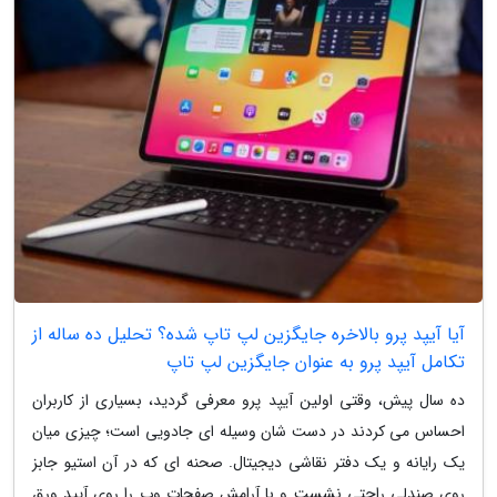
آیا آیپد پرو بالاخره جایگزین لپ تاپ شده؟ تحلیل ده ساله از
تکامل آیپد پرو به عنوان جایگزین لپ تاپ
ده سال پیش، وقتی اولین آیپد پرو معرفی گردید، بسیاری از کاربران
احساس می کردند در دست شان وسیله ای جادویی است؛ چیزی میان
یک رایانه و یک دفتر نقاشی دیجیتال. صحنه ای که در آن استیو جابز
روی صندلی راحتی نشست و با آرامش صفحات وب را روی آیپد ورق