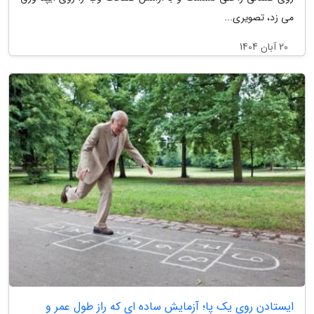
می زد، تصویری...
20 آبان 1404
ایستادن روی یک پا؛ آزمایش ساده ای که راز طول عمر و