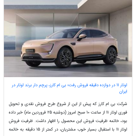
اوتار 11 در دوازده دقیقه فروش رفت؛ بی ام کارز، پرچم دار برند اوتار در
ایران
شرکت بی ام کارز که پیش از این از شروع طرح فروش نقدی و تحویل
فوری اوتار 11 از ساعت 10 صبح امروز (دوشنبه 25 فروردین ماه) خبر داده
بود، خاتمه ظرفیت فروش این محصول را اظهار داشت. ظرفیت فروش
اوتار 11 با استقبال بسیار خوب مشتریان، در کمتر از 15 دقیقه به خاتمه