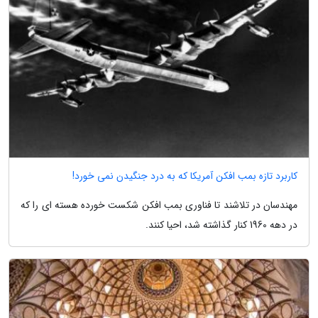
کاربرد تازه بمب افکن آمریکا که به درد جنگیدن نمی خورد!
مهندسان در تلاشند تا فناوری بمب افکن شکست خورده هسته ای را که
در دهه 1960 کنار گذاشته شد، احیا کنند.