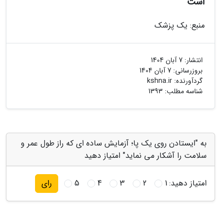
است
منبع: یک پزشک
انتشار:
7 آبان 1404
بروزرسانی:
7 آبان 1404
گردآورنده:
kshna.ir
شناسه مطلب: 1393
به "ایستادن روی یک پا؛ آزمایش ساده ای که راز طول عمر و
سلامت را آشکار می نماید" امتیاز دهید
امتیاز دهید:
1
2
3
4
5
رای