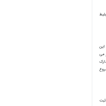
بلیط
این
 می
ارک
روع
ثبت