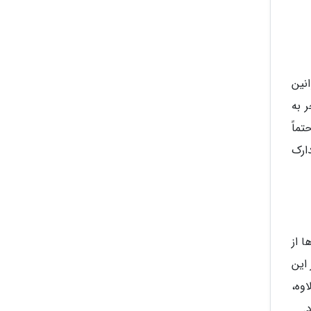
نین
 به
تماً
ارک
 از
 از این
وه،
.