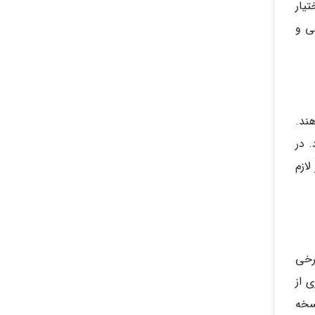
یار
ی و
هند.
 در
ازم
برخی
 از
سخه