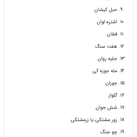
حبل کیشان
اشتره لوان
قطان
هفت سنگ
جلیه روان
مله جوزه کی
جوزان
گلواز
شش خوان
زور مشتکی یا زرمشتکی
چو جنگ