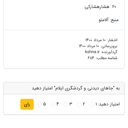
هشارهشارکی
منبع: آلامتو
انتشار:
10 مرداد 1400
بروزرسانی:
10 مرداد 1400
گردآورنده:
kshna.ir
شناسه مطلب: 684
به "جاهای دیدنی و گردشگری ایلام" امتیاز دهید
امتیاز دهید:
1
2
3
4
5
رای