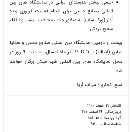
حضور بیشتر هنرمندان ایرانی در نمایشگاه های بین
المللی صنایع دستی برای انجام فعالیت فراوری زنده
آثار (ورک شاپ) به منظور جذب مخاطب بیشتر و ارتقاء
سطح فروش
بیست و دومین نمایشگاه بین المللی صنایع دستی و هدایا
میلان (ایتالیا) از 11 تا 19 آذر ماه امسال، به مدت 9 روز در
محل نمایشگاه های بین المللی شهر میلان برگزار خواهد
شد.
منبع: کجارو / میراث آریا
انتشار:
19 اسفند 1400
بروزرسانی:
19 اسفند 1400
گردآورنده:
kshna.ir
شناسه مطلب: 930