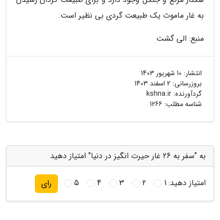
به غار ماموث یک طبیعت گردی بی نظیر است.
منبع: الی گشت
انتشار:
10 شهریور 1403
بروزرسانی:
2 اسفند 1403
گردآورنده:
kshna.ir
شناسه مطلب: 1266
به "سفر به 26 غار حیرت انگیز در دنیا" امتیاز دهید
امتیاز دهید:
1
2
3
4
5
رای