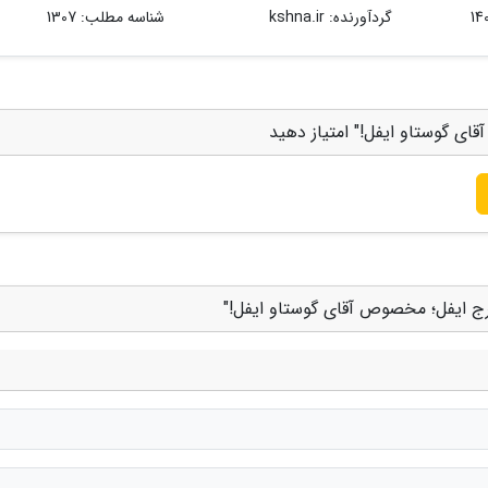
گردآورنده:
kshna.ir
شناسه مطلب: 1307
ای گوستاو ایفل!" امتیاز دهید
برج ایفل؛ مخصوص آقای گوستاو ایفل!"