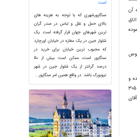
است
 آن
سنگاپورشهری که با توجه به هزینه های
تاق
بالای حمل و نقل و لباس در صدر گران
وده
ترین شهرهای جهان قرار گرفته است. یک
شلوار جین در یک مغازه در خیابان اورچارد
که محبوب ترین خیابان برای خرید در
صوص
سنگاپور است، ممکن است بیش از 50
درصد گرانتر از یک شلوار جین در شهر
نیویورک باشد. در واقع همین امر سنگاپور...
ه و
قهوه را از کابینت برمی دارید. سپس نگاهی به پیانو بزرگ خود در گوشه اتاق می اندازید و به کنار پنجره ای می روید که 305
قای