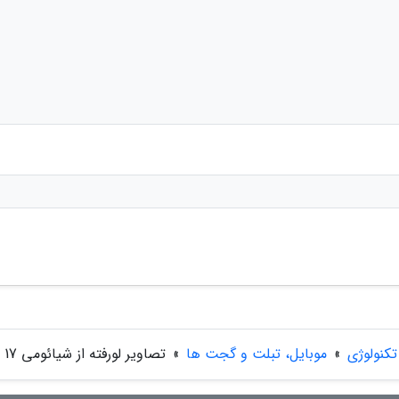
تکنولوژی
»
موبایل، تبلت و گجت ها
»
تصاویر لورفته از شیائومی 17 اولترا طراحی دوربین آن را فاش کرد