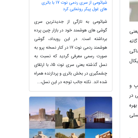
شیائومی از سری ردمی نوت 17 با باتری
های غول پیکر رونمایی کرد
شیائومی به تازگی از جدیدترین سری
گوشی های هوشمند خود در بازار چین پرده
عنی
برداشته است. در این رویداد، گوشی
وربین سه گانه
هوشمند ردمی نوت 17 در کنار نسخه پرو به
اکی
صورت رسمی معرفی گردید که نسبت به
کال
نسل گذشته یعنی سری نوت 15، با ارتقای
چشمگیری در بخش باتری و پردازنده همراه
شده اند. نکته جالب توجه در این نسل،...
پ و
وشی در
ه مطابقت دارد. طبق اطلاعات فنی فاش شده، دوربین اصلی احتمالاً از سنسور 50 مگاپیکسلی OVX10500U بهره
هد بود. یک لنز اولتراواید 50 مگاپیکسلی