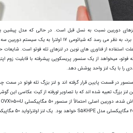
لنزهای دوربین نسبت به نسل قبل است. در حالی که مدل پیشین ی
شیائومی 15 اولترا از یک سیستم چهارگانه بهره می برد، به نظر می رسد که شیائومی 17 اولترا به یک سیستم د
علت استفاده از فناوری های نوین در لنزهای تله فوتو است. شایعات ح
 فوتو، میخواهد از یک سنسور پریسکوپی پیشرفته با قابلیت زوم اپتی
ددی را با یک لنز واحد پوشش دهد.
ور در قسمت پایین قرار گرفته اند و لنز بزرگ تله فوتو در سمت چ
د. بعلاوه دو فلاش LED در بالای این لنز بزرگ تعبیه شده اند که با تصاویر لورفته از کیت عکاسی این گ
روزهای گذشت
می برد و وظیفه زوم بر عهده یک سنسور قدرتمند 200 مگاپیکسلی مدل S5KHPE خوا