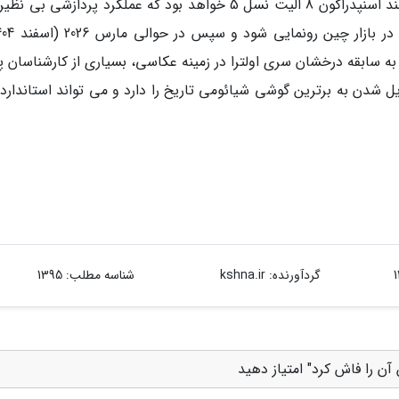
قلب تپنده این دستگاه به احتمال زیاد تراشه قدرتمند اسنپدراگون 8 الیت نسل 5 خواهد بود که عملکرد پردازشی 
 با توجه به سابقه درخشان سری اولترا در زمینه عکاسی، بسیاری از کارشناسان
ی 17 اولترا پتانسیل تبدیل شدن به برترین گوشی شیائومی تاریخ را دارد و می تواند استاندا
گردآورنده:
kshna.ir
شناسه مطلب: 1395