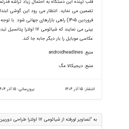
فروردین 1405) راهی بازارهای جهانی شود.
بینی می نمایند که شیائوم
عکاسی موبایل را بار دیگر جابه جا کند.
منبع: androidheadlines
منبع: دیجیکالا مگ
انتشار:
15 آذر 1404
بروزرسانی:
15 آذر 1404
به "تصاویر لورفته از شیائومی 17 اولترا طراحی دوربین آن را فاش کرد" امتیاز دهید