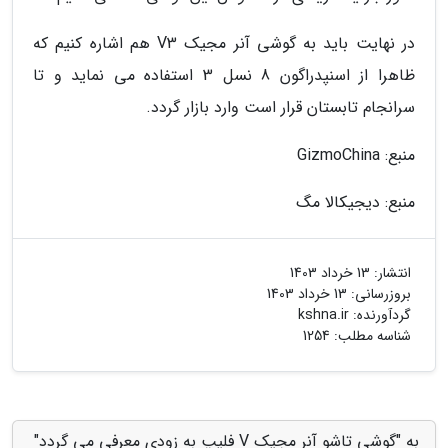
در نهایت باید به گوشی آنر مجیک V3 هم اشاره کنیم که
ظاهرا از اسنپدراگون 8 نسل 3 استفاده می نماید و تا
سرانجام تابستان قرار است وارد بازار گردد.
منبع: GizmoChina
منبع: دیجیکالا مگ
انتشار:
13 خرداد 1403
بروزرسانی:
13 خرداد 1403
گردآورنده:
kshna.ir
شناسه مطلب: 1254
به "گوشی تاشو آنر مجیک V فلیپ به زودی معرفی می گردد"