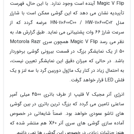
Magic V Flip آینده است وجود ندارد. با این حال، فهرست
تأییدیه نشان می دهد که این گوشی ممکن است با شارژر
مدل HN-110600C00 / HW-110600C02 عرضه گردد که از
سرعت شارژ 66 وات پشتیبانی می نماید. طبق گزارش ها، به
نظر می رسد Magic V Flip همچون سری Motorola Razr
50 از یک نمایشگر بزرگ در قسمت بیرونی گوشی برخوردار
باشد. در حالی که میزان دقیق این نمایشگر تعیین نیست،
به احتمال زیاد در کنار یک ماژول دوربین گرد با سه لنز و یک
فلش LED قرار خواهد گرفت.
انرژی آنر مجیک V فلیپ از طرف باتری 4500 میلی آمپر
ساعتی تامین می گردد که بزرگ ترین باتری در بین گوشی
های تاشو عمودی خواهد بود. ضمناً شایعاتی در خصوص
آماده سازی گوشی های سری آنر X60 هم منتشر شده که
هنوز جزئیات زیادی در خصوص این گوشی ها نمی دانیم.