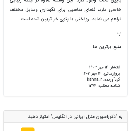
پایین تخت وجود دارد. این وسیله علاوه بر اینکه زیبایی
خاصی دارد، فضای مناسبی برای نگهداری وسایل مختلف
فراهم می نماید. روتختی با پتوی خز تزیین شده است.
پ
منبع: برترین ها
انتشار:
14 مهر 1403
بروزرسانی:
14 مهر 1403
گردآورنده:
kshna.ir
شناسه مطلب: 1274
به "دکوراسیون منزل ایرانی در انگلیس" امتیاز دهید