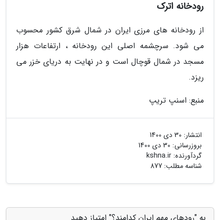
رودخانه اترک
از رودخانه های مرزی ایران در شمال شرق کشور محسوب
می شود. سرچشمه اصلی این رودخانه ، ارتفاعات هزار
مسجد در شمال قوچال است و در نهایت به دریای خزر می
ریزد.
منبع: اسنپ تریپ
انتشار:
30 دی 1400
بروزرسانی:
30 دی 1400
گردآورنده:
kshna.ir
شناسه مطلب: 877
به "رودهای مهم ایران کدامند؟" امتیاز دهید