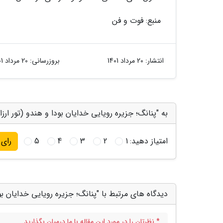
منبع: فوت و فن
انتشار:
20 مرداد 1401
بروزرسانی:
20 مرداد 1401
به "پنانگ؛ جزیره رویایی خدایان بودا و هندو (تور ارزا
امتیاز دهید:
1
2
3
4
5
رای
دیدگاه های مرتبط با "پنانگ؛ جزیره رویایی خدایان بود
* نظرتان را در مورد این مقاله با ما درمیان بگذارید