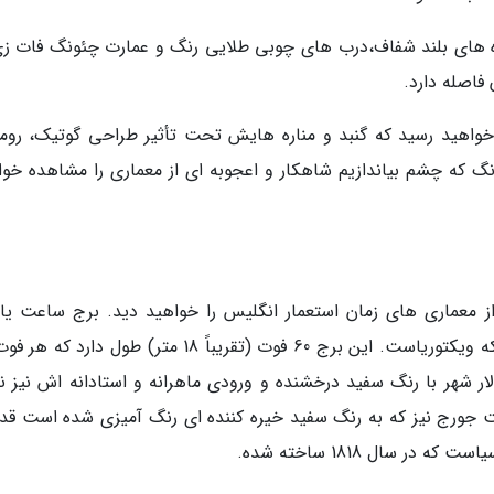
جره های بلند شفاف،درب های چوبی طلایی رنگ و عمارت چئونگ فات زی
فاصله دارد.
واهید رسید که گنبد و مناره هایش تحت تأثیر طراحی گوتیک، روم
گ که چشم بیاندازیم شاهکار و اعجوبه ای از معماری را مشاهده خوا
از معماری های زمان استعمار انگلیس را خواهید دید. برج ساعت یاد
ویکتوریا در سال 1902 ساخته شد که یادگاری از ملکه ویکتوریاست. این برج 60 فوت (تقریباً 18 متر) طول د
ر شهر با رنگ سفید درخشنده و ورودی ماهرانه و استادانه اش نیز نم
ت جورج نیز که به رنگ سفید خیره کننده ای رنگ آمیزی شده است قد
 سال 1818 ساخته شده.