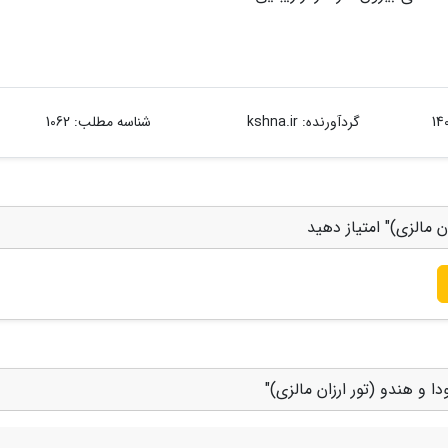
گردآورنده:
kshna.ir
شناسه مطلب: 1062
ن مالزی)" امتیاز دهید
ا و هندو (تور ارزان مالزی)"