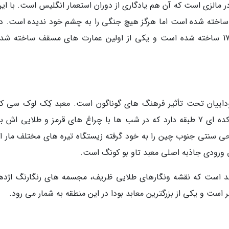
ر مالزی است که آن هم یادگاری از دوران استعمار انگلیس است. با این
من ساخته شده است اما هرگز هیچ جنگی را به چشم خود ندیده است. د
قلعه، کلیسای کوچکی را می بینید که در سال 1799 ساخته شده است و یکی از اولین عمارت های مسقف ساخته 
داییان تحت تأثیر فرهنگ های گوناگون است. معبد کِک لوک سی که
عنوان معبد Supreme Bliss نیز مشهور است بت کده ای 7 طبقه دارد که در شب ها با چراغ های قرمز و طلایی ا
احی سنتی جنوب چین را به خود گرفته زیستگاه تیره های مختلف مار 
طاق ورودی جاذبه اصلی معبد تاو بو کونگ است.
تایلند است که نقشه ونگارهای طلایی ظریف، مجسمه های رنگارنگ اژدها