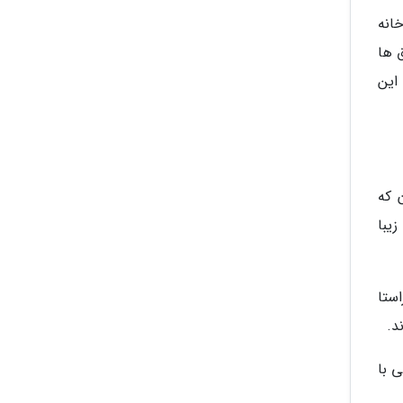
انه
 ها
این
 که
38 مجسمه ظریف و زیبا
ستا
د.
 با