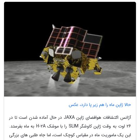
حالا ژاپن ماه را هم زیر پا دارد، عکس
آژانس اکتشافات هوافضای ژاپن JAXA در حال آماده شدن است تا در
26 اوت به وقت ژاپن کاوشگر SLIM را با موشک H-2A به ماه بفرستد.
این یک ماموریت ماه در مقیاس کوچک است، اما جاه طلبی های بزرگی