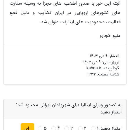
البته این خبر با صدور اطلاعیه های مجزا به وسیله سفارت
های کشورهای اروپایی در ایران تکذیب و دلیل قطع
فعالیت، محدودیت های اینترنت عنوان شد.
منبع: کجارو
انتشار:
9 دی 1403
بروزرسانی:
9 دی 1403
گردآورنده:
kshna.ir
شناسه مطلب: 1332
به "صدور ویزای ایتالیا برای شهروندان ایرانی محدود شد"
امتیاز دهید
امتیاز دهید:
1
2
3
4
5
رای