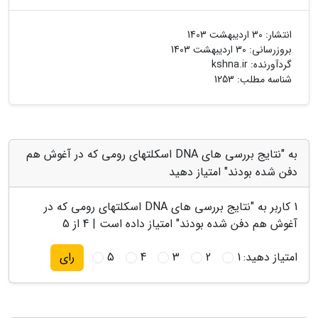
انتشار:
30 اردیبهشت 1403
بروزرسانی:
30 اردیبهشت 1403
گردآورنده:
kshna.ir
شناسه مطلب: 1253
به "نتایج بررسی های DNA اسکلتهای رومی که در آغوش هم
دفن شده بودند" امتیاز دهید
1
کاربر به "
نتایج بررسی های DNA اسکلتهای رومی که در
آغوش هم دفن شده بودند
" امتیاز داده است |
4
از 5
امتیاز دهید:
1
2
3
4
5
رای