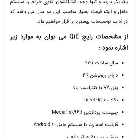
یکدیگر دارند و تنها وجه اشتراکشون الگوی طراحی، سیستم
عامل و البته قیمت بسیار مناسب این دو مدل می باشد که
در ادامه توضیحات بیشتری را قرار خواهیم داد.
از مشخصات رایج Q1E می توان به موارد زیر
اشاره نمود :
سال ساخت 2021
دارای رزولوشن 4K
پنل VA با کنتراست بالا
بکلایت Direct-lit
چیپست پردازشی MediaTek9611
قابلیت اسمارت با سیستم عامل Android 10
رفرش ریت 60 هرتز واقعی