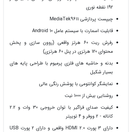
192 نقطه نوری
چیپست پردازشی MediaTek9611
قابلیت اسمارت با سیستم عامل Android 10
رفرش ریت 60 هرتز واقعی (روون سازی و پخش
محتوای 120 هرتزی در پنل 60 هرتزی)
بدنه و حاشیه های فلزی پرمیوم با طراحی پایه های
بسیار شکیل
نمایشگر کوانتومی با پوشش رنگی عالی
روشنایی بیش از 1000 نیت
کیفیت صدای فراگیر با توان خروجی 30 وات و 2.2
کاناله - 2 ووفر و 4 توییتر
دارای 3 پورت HDMI 2.0 واقعی و دارای 2 پورت USB