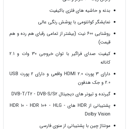
بدنه و حاشیه های فلزی باکیفیت
نمایشگر کوانتومی با پوشش رنگی عالی
روشنایی 600 نیت (بیشتر از تمامی رقبای هم رده و هم
قیمت)
کیفیت صدای فراگیر با توان خروجی 30 وات و 2.1
کاناله
دارای 3 پورت HDMI 2.0 واقعی و دارای 2 پورت USB
2.0 و جک هدفون
گیرنده و تیونر های دیجیتال DVB-T/T2 - DVB-S/S2
پشتیبانی از HDR های HDR 10 - HDR 10+ - HLG -
Dolby Vision
مونتاژ چین با پشتیبانی از منوی فارسی