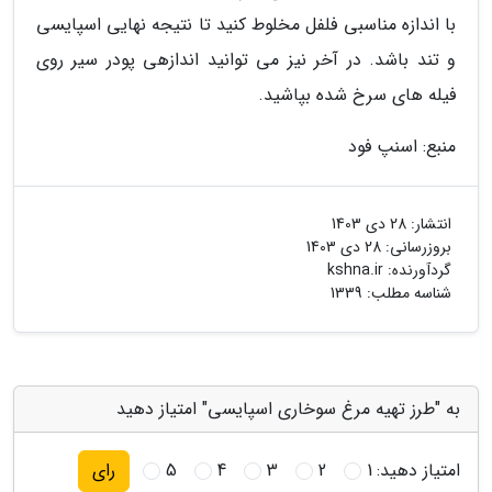
با اندازه مناسبی فلفل مخلوط کنید تا نتیجه نهایی اسپایسی
و تند باشد. در آخر نیز می توانید اندازهی پودر سیر روی
فیله های سرخ شده بپاشید.
منبع: اسنپ فود
انتشار:
28 دی 1403
بروزرسانی:
28 دی 1403
گردآورنده:
kshna.ir
شناسه مطلب: 1339
به "طرز تهیه مرغ سوخاری اسپایسی" امتیاز دهید
امتیاز دهید:
1
2
3
4
5
رای