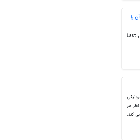
 آن را
استودیوی Lightspeed LA به عنوان بخشی از کمپانی لایت اسپید، به تازگی از بازی Last
رونیکی
نظر هر
ی کند.