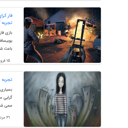
تجربه ک
یوبیساف
باعث شد تا هواداران فارک
15 فروردین 1402
تجربه ه
بسیاری 
گراییِ م
سمی شان
31 مرداد 1401