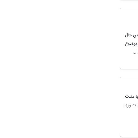
ریم 60
ا این حال
 موضوع
ا مثبت
ه وِردِ