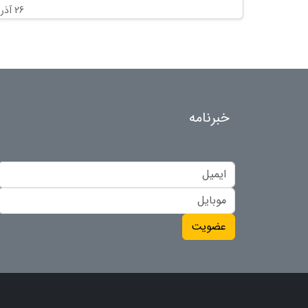
26 آذر 1399
خبرنامه
عضویت