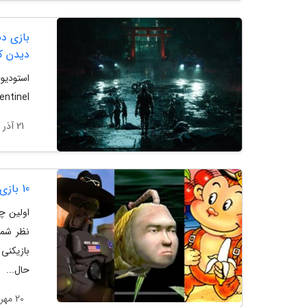
دیدن ک
Sentinel رونمایی نموده
21 آذر 1402
10 بازی ویدیویی با عجیب ترین عنوان ها در تاریخ
اولین چ
نظر شما
بازیکنی
حال...
20 مهر 1402