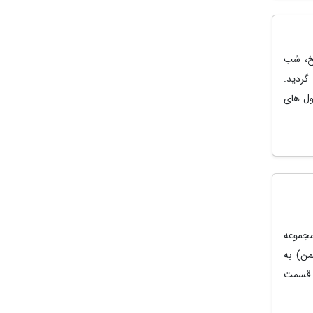
 در اوایل سپتامبر 2021 در موتورشو IAA مونیخ، شب
 نام Vision Gran Turismo معرفی گردید.
ول های
ت مجموعه
سمت‌های سوم، چهارم و پنجم است در تاریخ 28 ژانویه (9 بهمن) به
،‌ قسمت