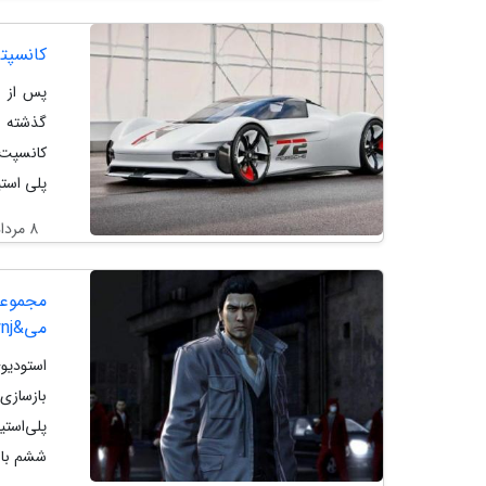
کانسپت
کانسپت 
پلی استیشن 4 و 5
8 مرداد 1401
می&zwnjآیند
ششم بازی