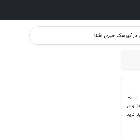
زی در کیوسک خبری آشنا
Assassi) و گوست آو سوشیما
به نظر برسد، چون هر دو بازی AAA، دنیا باز و در
ز کرید