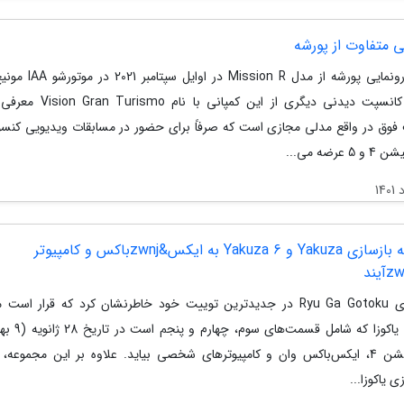
ی متفاوت از پورشه
پس از رونمایی پورشه از مدل Mission R
گذشته کانسپت دیدنی دیگری از این کمپانی با
فوق در واقع مدلی مجازی است که صرفاً برای حضور در مسابقات ویدیویی کنس
 عرضه می...
مجموعه بازسازی Yakuza و Yakuza 6 به ایکس&zwnjباکس و کامپیوتر
استودیوی Ryu Ga Gotoku در جدیدترین توییت خود خاطرنشان کرد که قرار اس
بازسازی یاکوزا که شامل ق
پلی‌استیشن 4، ایکس‌باکس وان و کامپیوترهای شخصی بیاید. علاوه بر این مجموعه
 یاکوزا...